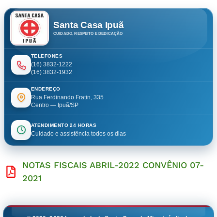
Santa Casa Ipuã
CUIDADO, RESPEITO E DEDICAÇÃO
TELEFONES
(16) 3832-1222
(16) 3832-1932
ENDEREÇO
Rua Ferdinando Fratin, 335
Centro — Ipuã/SP
ATENDIMENTO 24 HORAS
Cuidado e assistência todos os dias
NOTAS FISCAIS ABRIL-2022 CONVÊNIO 07-
2021