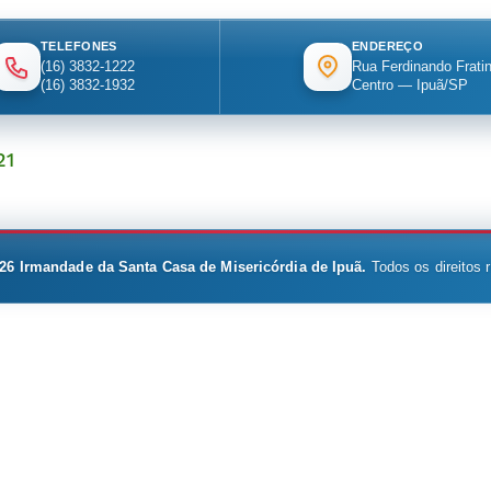
TELEFONES
ENDEREÇO
(16) 3832-1222
Rua Ferdinando Fratin
(16) 3832-1932
Centro — Ipuã/SP
21
26
Irmandade da Santa Casa de Misericórdia de Ipuã.
Todos os direitos 