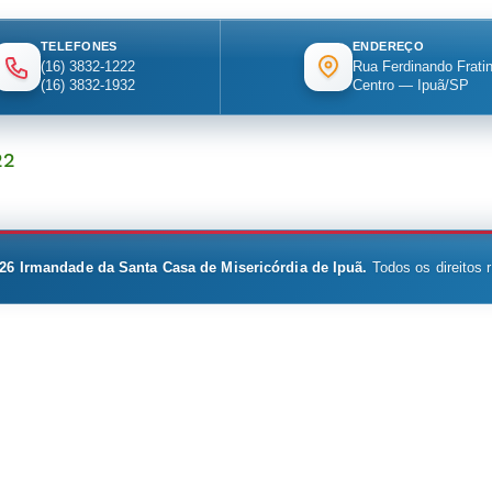
TELEFONES
ENDEREÇO
(16) 3832-1222
Rua Ferdinando Fratin
(16) 3832-1932
Centro — Ipuã/SP
22
26
Irmandade da Santa Casa de Misericórdia de Ipuã.
Todos os direitos 