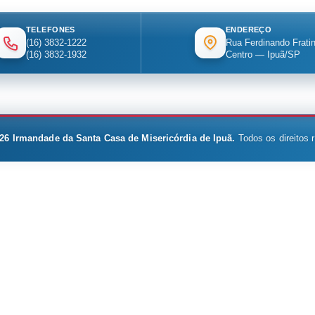
TELEFONES
ENDEREÇO
(16) 3832-1222
Rua Ferdinando Fratin
(16) 3832-1932
Centro — Ipuã/SP
26
Irmandade da Santa Casa de Misericórdia de Ipuã.
Todos os direitos 