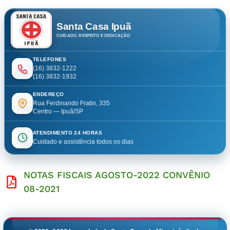
Santa Casa Ipuã
CUIDADO, RESPEITO E DEDICAÇÃO
TELEFONES
(16) 3832-1222
(16) 3832-1932
ENDEREÇO
Rua Ferdinando Fratin, 335
Centro — Ipuã/SP
ATENDIMENTO 24 HORAS
Cuidado e assistência todos os dias
NOTAS FISCAIS AGOSTO-2022 CONVÊNIO
08-2021