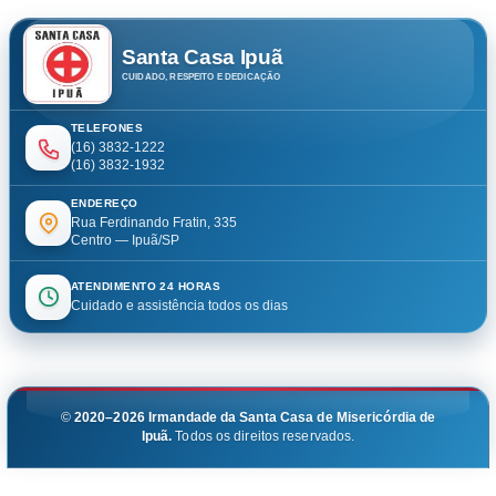
Santa Casa Ipuã
CUIDADO, RESPEITO E DEDICAÇÃO
TELEFONES
(16) 3832-1222
(16) 3832-1932
ENDEREÇO
Rua Ferdinando Fratin, 335
Centro — Ipuã/SP
ATENDIMENTO 24 HORAS
Cuidado e assistência todos os dias
©
2020–2026
Irmandade da Santa Casa de Misericórdia de
Ipuã.
Todos os direitos reservados.