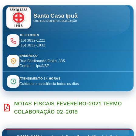
Santa Casa Ipuã
CUIDADO, RESPEITO E DEDICAÇÃO
TELEFONES
(16) 3832-1222
(16) 3832-1932
ENDEREÇO
Rua Ferdinando Fratin, 335
Centro — Ipuã/SP
ATENDIMENTO 24 HORAS
Cuidado e assistência todos os dias
NOTAS FISCAIS FEVEREIRO-2021 TERMO
COLABORAÇÃO 02-2019