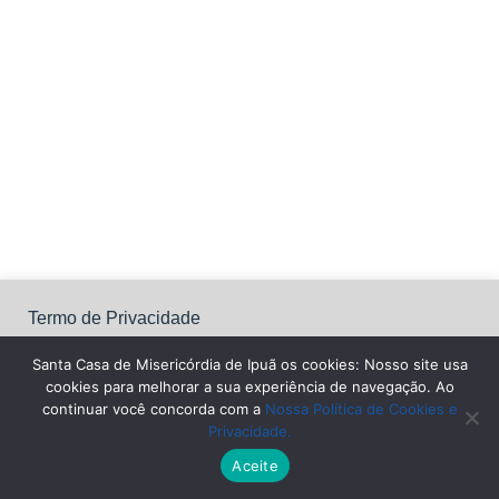
Termo de Privacidade
Santa Casa de Misericórdia de Ipuã os cookies: Nosso site
usa cookies para melhorar a sua experiência de navegação.
Santa Casa de Misericórdia de Ipuã os cookies: Nosso site usa
Ao continuar você concorda com a Nossa Política de
cookies para melhorar a sua experiência de navegação. Ao
Cookies e Privacidade.
continuar você concorda com a
Nossa Política de Cookies e
Privacidade.
Configurações
Aceitar Todos
Leia Mais
Aceite