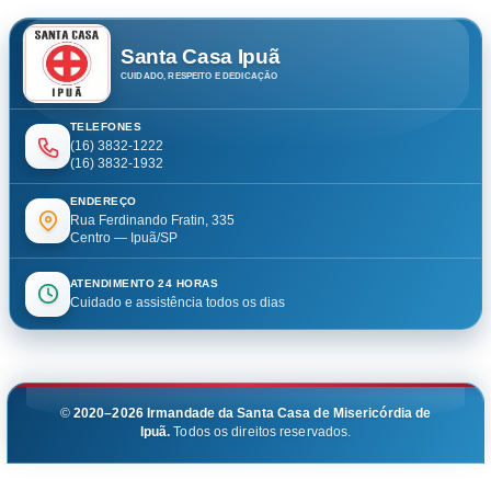
Santa Casa Ipuã
CUIDADO, RESPEITO E DEDICAÇÃO
TELEFONES
(16) 3832-1222
(16) 3832-1932
ENDEREÇO
Rua Ferdinando Fratin, 335
Centro — Ipuã/SP
ATENDIMENTO 24 HORAS
Cuidado e assistência todos os dias
©
2020–2026
Irmandade da Santa Casa de Misericórdia de
Ipuã.
Todos os direitos reservados.