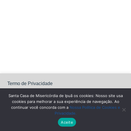
Termo de Privacidade
Santa Casa de Misericórdia de Ipuã os cookies: Nosso site
usa cookies para melhorar a sua experiência de navegação.
Santa Casa de Misericórdia de Ipuã os cookies: Nosso site usa
Ao continuar você concorda com a Nossa Política de
cookies para melhorar a sua experiência de navegação. Ao
Cookies e Privacidade.
continuar você concorda com a
Nossa Política de Cookies e
Privacidade.
Configurações
Aceitar Todos
Leia Mais
Aceite