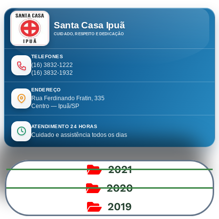
Santa Casa Ipuã
CUIDADO, RESPEITO E DEDICAÇÃO
TELEFONES
(16) 3832-1222
(16) 3832-1932
ENDEREÇO
Rua Ferdinando Fratin, 335
Centro — Ipuã/SP
ATENDIMENTO 24 HORAS
Cuidado e assistência todos os dias
2021
2020
2019