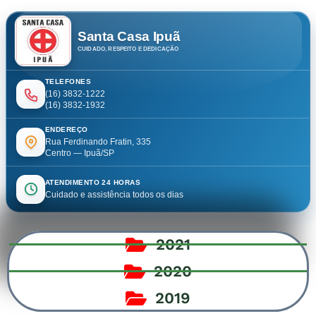
Santa Casa Ipuã
CUIDADO, RESPEITO E DEDICAÇÃO
TELEFONES
(16) 3832-1222
(16) 3832-1932
ENDEREÇO
Rua Ferdinando Fratin, 335
Centro — Ipuã/SP
ATENDIMENTO 24 HORAS
Cuidado e assistência todos os dias
2021
2020
2019