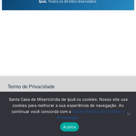
Ipuã.
Todos os direitos reservados.
Termo de Privacidade
Santa Casa de Misericórdia de Ipuã os cookies: Nosso site
usa cookies para melhorar a sua experiência de navegação.
Santa Casa de Misericórdia de Ipuã os cookies: Nosso site usa
Ao continuar você concorda com a Nossa Política de
cookies para melhorar a sua experiência de navegação. Ao
Cookies e Privacidade.
continuar você concorda com a
Nossa Política de Cookies e
Privacidade.
Configurações
Aceitar Todos
Leia Mais
Aceite