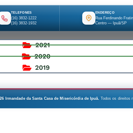
TELEFONES
ENDEREÇO
(16) 3832-1222
Rua Ferdinando Fratin
(16) 3832-1932
Centro — Ipuã/SP
2021
2020
2019
26
Irmandade da Santa Casa de Misericórdia de Ipuã.
Todos os direitos 