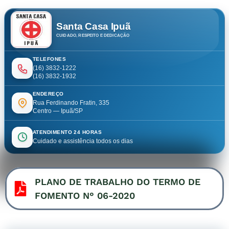
Santa Casa Ipuã
CUIDADO, RESPEITO E DEDICAÇÃO
TELEFONES
(16) 3832-1222
(16) 3832-1932
ENDEREÇO
Rua Ferdinando Fratin, 335
Centro — Ipuã/SP
ATENDIMENTO 24 HORAS
Cuidado e assistência todos os dias
PLANO DE TRABALHO DO TERMO DE
FOMENTO N° 06-2020