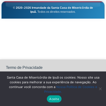
©
2020–2026
Irmandade da Santa Casa de Misericórdia de
Ipuã.
Todos os direitos reservados.
Termo de Privacidade
Santa Casa de Misericórdia de Ipuã os cookies: Nosso site
usa cookies para melhorar a sua experiência de navegação.
Santa Casa de Misericórdia de Ipuã os cookies: Nosso site usa
Ao continuar você concorda com a Nossa Política de
cookies para melhorar a sua experiência de navegação. Ao
Cookies e Privacidade.
continuar você concorda com a
Nossa Política de Cookies e
Privacidade.
Configurações
Aceitar Todos
Leia Mais
Aceite