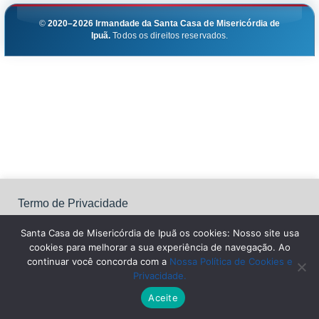
©
2020–2026
Irmandade da Santa Casa de Misericórdia de
Ipuã.
Todos os direitos reservados.
Termo de Privacidade
Santa Casa de Misericórdia de Ipuã os cookies: Nosso site
usa cookies para melhorar a sua experiência de navegação.
Santa Casa de Misericórdia de Ipuã os cookies: Nosso site usa
Ao continuar você concorda com a Nossa Política de
cookies para melhorar a sua experiência de navegação. Ao
Cookies e Privacidade.
continuar você concorda com a
Nossa Política de Cookies e
Privacidade.
Configurações
Aceitar Todos
Leia Mais
Aceite