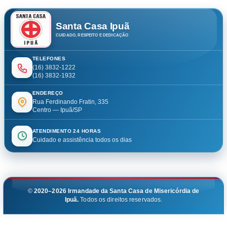
Santa Casa Ipuã
CUIDADO, RESPEITO E DEDICAÇÃO
TELEFONES
(16) 3832-1222
(16) 3832-1932
ENDEREÇO
Rua Ferdinando Fratin, 335
Centro — Ipuã/SP
ATENDIMENTO 24 HORAS
Cuidado e assistência todos os dias
©
2020–2026
Irmandade da Santa Casa de Misericórdia de
Ipuã.
Todos os direitos reservados.