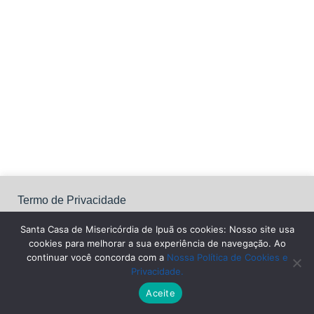
Termo de Privacidade
Santa Casa de Misericórdia de Ipuã os cookies: Nosso site
usa cookies para melhorar a sua experiência de navegação.
Santa Casa de Misericórdia de Ipuã os cookies: Nosso site usa
Ao continuar você concorda com a Nossa Política de
cookies para melhorar a sua experiência de navegação. Ao
Cookies e Privacidade.
continuar você concorda com a
Nossa Política de Cookies e
Privacidade.
Configurações
Aceitar Todos
Leia Mais
Aceite