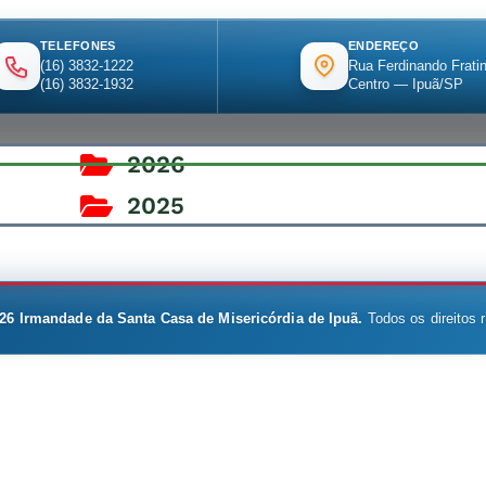
TELEFONES
ENDEREÇO
(16) 3832-1222
Rua Ferdinando Fratin
(16) 3832-1932
Centro — Ipuã/SP
2026
2025
26
Irmandade da Santa Casa de Misericórdia de Ipuã.
Todos os direitos 