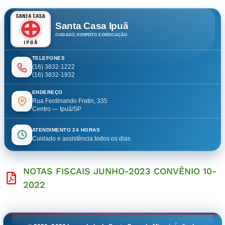
Santa Casa Ipuã
CUIDADO, RESPEITO E DEDICAÇÃO
TELEFONES
(16) 3832-1222
(16) 3832-1932
ENDEREÇO
Rua Ferdinando Fratin, 335
Centro — Ipuã/SP
ATENDIMENTO 24 HORAS
Cuidado e assistência todos os dias
NOTAS FISCAIS JUNHO-2023 CONVÊNIO 10-
2022