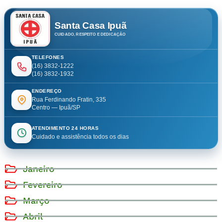
Santa Casa Ipuã
CUIDADO, RESPEITO E DEDICAÇÃO
TELEFONES
(16) 3832-1222
(16) 3832-1932
ENDEREÇO
Rua Ferdinando Fratin, 335
Centro — Ipuã/SP
ATENDIMENTO 24 HORAS
Cuidado e assistência todos os dias
Janeiro
Fevereiro
Março
Abril