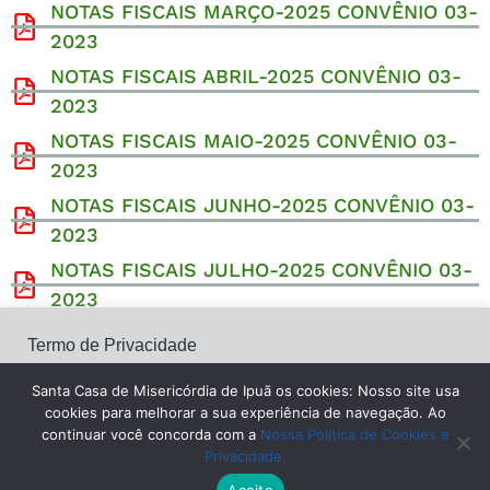
NOTAS FISCAIS MARÇO-2025 CONVÊNIO 03-
2023
NOTAS FISCAIS ABRIL-2025 CONVÊNIO 03-
2023
NOTAS FISCAIS MAIO-2025 CONVÊNIO 03-
2023
NOTAS FISCAIS JUNHO-2025 CONVÊNIO 03-
2023
NOTAS FISCAIS JULHO-2025 CONVÊNIO 03-
2023
NOTAS FISCAIS AGOSTO-2025 CONVÊNIO
Termo de Privacidade
03-2023
Santa Casa de Misericórdia de Ipuã os cookies: Nosso site
usa cookies para melhorar a sua experiência de navegação.
Santa Casa de Misericórdia de Ipuã os cookies: Nosso site usa
Ao continuar você concorda com a Nossa Política de
cookies para melhorar a sua experiência de navegação. Ao
Cookies e Privacidade.
continuar você concorda com a
Nossa Política de Cookies e
Privacidade.
©
2020–2026
Irmandade da Santa Casa de Misericórdia de
Configurações
Aceitar Todos
Leia Mais
Ipuã.
Todos os direitos reservados.
Aceite