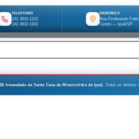
TELEFONES
ENDEREÇO
(16) 3832-1222
Rua Ferdinando Fratin
(16) 3832-1932
Centro — Ipuã/SP
26
Irmandade da Santa Casa de Misericórdia de Ipuã.
Todos os direitos 