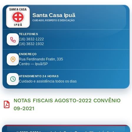
Santa Casa Ipuã
CUIDADO, RESPEITO E DEDICAÇÃO
TELEFONES
(16) 3832-1222
(16) 3832-1932
ENDEREÇO
Rua Ferdinando Fratin, 335
Centro — Ipuã/SP
ATENDIMENTO 24 HORAS
Cuidado e assistência todos os dias
NOTAS FISCAIS AGOSTO-2022 CONVÊNIO
09-2021