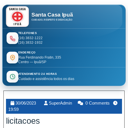
Santa Casa Ipuã
CUIDADO, RESPEITO E DEDICAÇÃO
TELEFONES
(16) 3832-1222
(16) 3832-1932
ENDEREÇO
Rua Ferdinando Fratin, 335
Centro — Ipuã/SP
ATENDIMENTO 24 HORAS
Cuidado e assistência todos os dias
30/06/2023
SuperAdmin
0 Comments
19:59
licitacoes