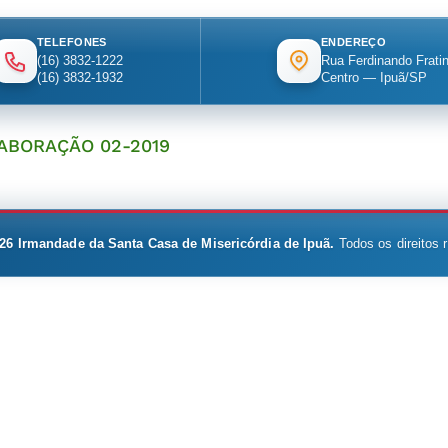
TELEFONES
ENDEREÇO
(16) 3832-1222
Rua Ferdinando Fratin
(16) 3832-1932
Centro — Ipuã/SP
ABORAÇÃO 02-2019
26
Irmandade da Santa Casa de Misericórdia de Ipuã.
Todos os direitos 