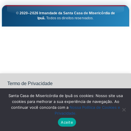
©
2020–2026
Irmandade da Santa Casa de Misericórdia de
Ipuã.
Todos os direitos reservados.
Termo de Privacidade
Santa Casa de Misericórdia de Ipuã os cookies: Nosso site
usa cookies para melhorar a sua experiência de navegação.
Santa Casa de Misericórdia de Ipuã os cookies: Nosso site usa
Ao continuar você concorda com a Nossa Política de
cookies para melhorar a sua experiência de navegação. Ao
Cookies e Privacidade.
continuar você concorda com a
Nossa Política de Cookies e
Privacidade.
Configurações
Aceitar Todos
Leia Mais
Aceite