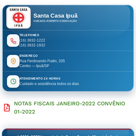
Santa Casa Ipuã
CUIDADO, RESPEITO E DEDICAÇÃO
TELEFONES
(16) 3832-1222
(16) 3832-1932
ENDEREÇO
Rua Ferdinando Fratin, 335
Centro — Ipuã/SP
ATENDIMENTO 24 HORAS
Cuidado e assistência todos os dias
NOTAS FISCAIS JANEIRO-2022 CONVÊNIO
01-2022