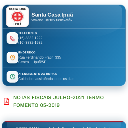
Santa Casa Ipuã
CUIDADO, RESPEITO E DEDICAÇÃO
TELEFONES
(16) 3832-1222
(16) 3832-1932
ENDEREÇO
Rua Ferdinando Fratin, 335
Centro — Ipuã/SP
ATENDIMENTO 24 HORAS
Cuidado e assistência todos os dias
NOTAS FISCAIS JULHO-2021 TERMO
FOMENTO 05-2019