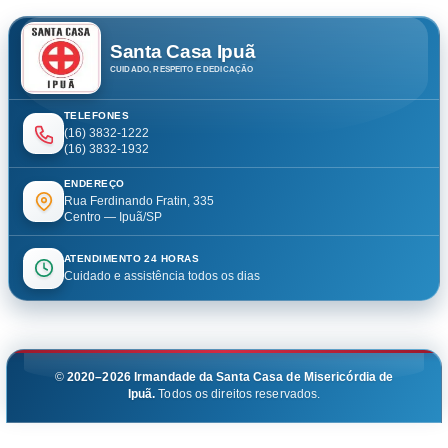
Santa Casa Ipuã
CUIDADO, RESPEITO E DEDICAÇÃO
TELEFONES
(16) 3832-1222
(16) 3832-1932
ENDEREÇO
Rua Ferdinando Fratin, 335
Centro — Ipuã/SP
ATENDIMENTO 24 HORAS
Cuidado e assistência todos os dias
©
2020–2026
Irmandade da Santa Casa de Misericórdia de
Ipuã.
Todos os direitos reservados.