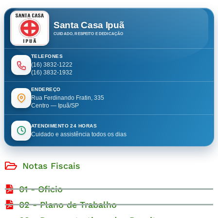
Santa Casa Ipuã
CUIDADO, RESPEITO E DEDICAÇÃO
TELEFONES
(16) 3832-1222
(16) 3832-1932
ENDEREÇO
Rua Ferdinando Fratin, 335
Centro — Ipuã/SP
ATENDIMENTO 24 HORAS
Cuidado e assistência todos os dias
Notas Fiscais
01 - Oficio
02 - Plano de Trabalho