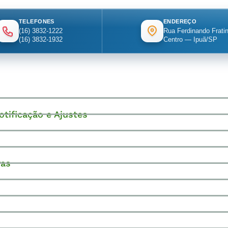
TELEFONES
ENDEREÇO
(16) 3832-1222
Rua Ferdinando Fratin
(16) 3832-1932
Centro — Ipuã/SP
otificação e Ajustes
ras