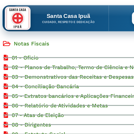
Santa Casa Ipuã
CUIDADO, RESPEITO E DEDICAÇÃO
Notas Fiscais
01 - Oficio
02 - Planos de Trabalho, Termo de Ciência e N
03 - Demonstrativos das Receitas e Despesas
04 - Conciliação Bancária
05 - Extratos bancários e Aplicações Financei
06 - Relatório de Atividades e Metas
07 - Atas de Eleição
08 - Dirigentes