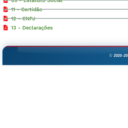
09 - Estatuto Social
11 - Certidão
12 - CNPJ
13 - Declarações
©
2020–20