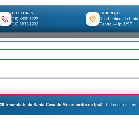
TELEFONES
ENDEREÇO
(16) 3832-1222
Rua Ferdinando Fratin
(16) 3832-1932
Centro — Ipuã/SP
26
Irmandade da Santa Casa de Misericórdia de Ipuã.
Todos os direitos 